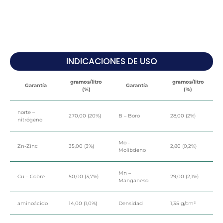
INDICACIONES DE USO
gramos/litro
gramos/litro
Garantía
Garantía
(%)
(%)
norte –
270,00 (20%)
B – Boro
28,00 (2%)
nitrógeno
Mo -
Zn-Zinc
35,00 (3%)
2,80 (0,2%)
Molibdeno
Mn –
Cu – Cobre
50,00 (3,7%)
29,00 (2,1%)
Manganeso
aminoácido
14,00 (1,0%)
Densidad
1,35 g/cm³