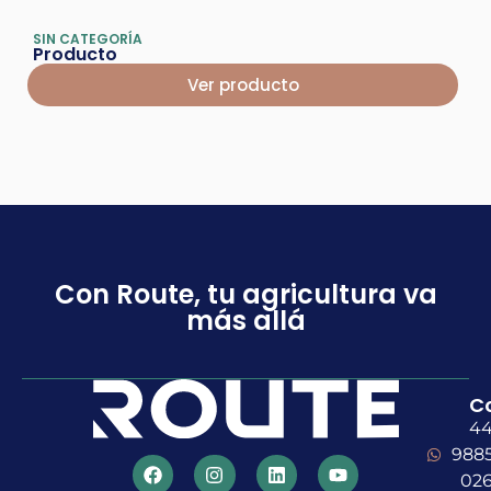
SIN CATEGORÍA
Producto
Ver producto
Con Route, tu agricultura va
más allá
C
4
988
02