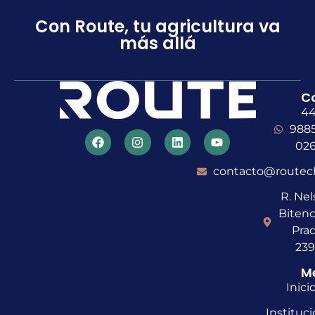
Con Route, tu agricultura va
más allá
C
4
988
02
contacto@routec
R. Ne
Bitenc
Prad
23
M
Inici
Instituci